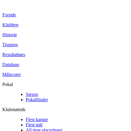
Forside
Klubben
Historie
Truppen
Resultatbørs
Database
Målscorer
Pokal
Sæson
Pokalfinaler
Klubstatistik
Flest kampe
Flest mål
All time placeringer