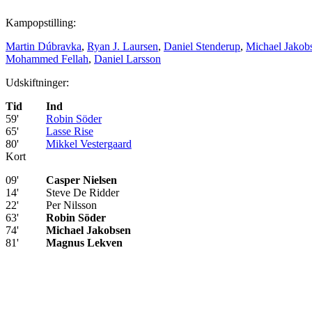
Kampopstilling:
Martin Dúbravka
,
Ryan J. Laursen
,
Daniel Stenderup
,
Michael Jakob
Mohammed Fellah
,
Daniel Larsson
Udskiftninger:
Tid
Ind
59'
Robin Söder
65'
Lasse Rise
80'
Mikkel Vestergaard
Kort
09'
Casper Nielsen
14'
Steve De Ridder
22'
Per Nilsson
63'
Robin Söder
74'
Michael Jakobsen
81'
Magnus Lekven