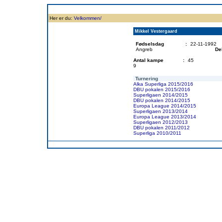
Forside
Klubben
Historie
Truppen
Resultatbørs
Database
Målsc
Her er du:
Velkommen/
Mikkel Vestergaard
Fødselsdag
:
22-11-1992
Angreb
De
Antal kampe
:
45
9
Turnering
Alka Superliga 2015/2016
DBU pokalen 2015/2016
Superligaen 2014/2015
DBU pokalen 2014/2015
Europa League 2014/2015
Superligaen 2013/2014
Europa League 2013/2014
Superligaen 2012/2013
DBU pokalen 2011/2012
Superliga 2010/2011