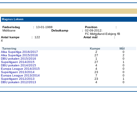
ppen
Resultatbørs
Database
Målscorer
Pokal
Klubstatistik
Europa
A-landsholdet
Å
Magnus Lekven
Fødselsdag
:
13-01-1988
Position
:
Midtbane
Debutkamp
:
02-09-2012:
FC Midtjylland-Esbjerg fB
Antal kampe
:
122
Antal mål
:
4
Turnering
Kampe
Mål
Alka Superliga 2016/2017
2
0
Alka Superliga 2015/2016
27
2
DBU pokalen 2015/2016
1
0
Superligaen 2014/2015
27
1
DBU pokalen 2014/2015
4
0
Europa League 2014/2015
4
0
Superligaen 2013/2014
23
0
Europa League 2013/2014
7
0
Superligaen 2012/2013
23
1
DBU pokalen 2012/2013
4
0