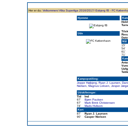
Forside
Klubben
Historie
Truppen
Resultatbørs
Database
Målsc
Her er du:
Velkommen/
Alka Superliga 2016/2017/
Esbjerg fB - FC Københ
Hjemme
Kam
Hold
Turn
Tils
Ude
Resu
Dato
Mål
15'
54'
61'
71'
Kamp
Anta
Vund
Uafg
Tabt
Kampopstilling:
Jeppe Højbjerg
,
Ryan J. Laursen
,
Dani
Nielsen
,
Magnus Lekven
,
Jesper Jørg
Udskiftninger:
Tid
Ind
67'
Bjørn Paulsen
67'
Mark Brink Christensen
74'
Mads Hvilsom
Kort
87'
Ryan J. Laursen
90'
Casper Nielsen