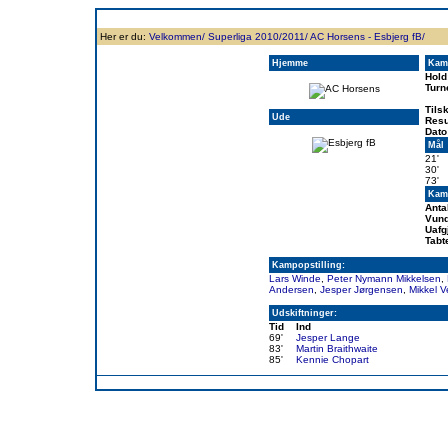
Forside
Klubben
Historie
Truppen
Resultatbørs
Database
Målsc
Her er du:
Velkommen/
Superliga 2010/2011/
AC Horsens - Esbjerg fB/
Hjemme
Kam
Hold
Turn
Tils
Ude
Resu
Dato
Mål
21'
30'
73'
Kamp
Anta
Vund
Uafg
Tabt
Kampopstilling:
Lars Winde
,
Peter Nymann Mikkelsen
,
Andersen
,
Jesper Jørgensen
,
Mikkel 
Udskiftninger:
Tid
Ind
69'
Jesper Lange
83'
Martin Braithwaite
85'
Kennie Chopart