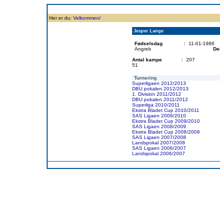
Forside
Klubben
Historie
Truppen
Resultatbørs
Database
Målsc
Her er du:
Velkommen/
Jesper Lange
Fødselsdag
:
11-01-1986
Angreb
De
Antal kampe
:
207
51
Turnering
Superligaen 2012/2013
DBU pokalen 2012/2013
1. Division 2011/2012
DBU pokalen 2011/2012
Superliga 2010/2011
Ekstra Bladet Cup 2010/2011
SAS Ligaen 2009/2010
Ekstra Bladet Cup 2009/2010
SAS Ligaen 2008/2009
Ekstra Bladet Cup 2008/2009
SAS Ligaen 2007/2008
Landspokal 2007/2008
SAS Ligaen 2006/2007
Landspokal 2006/2007