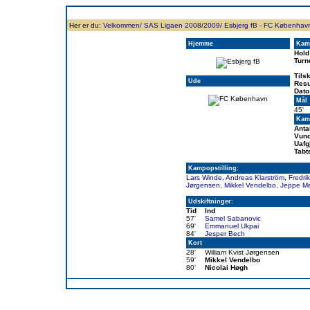
Forside
Klubben
Historie
Truppen
Resultatbørs
Database
Målsc
Her er du:
Velkommen/
SAS Ligaen 2008/2009/
Esbjerg fB - FC Københav
Hjemme
Kam
Hold
Turn
Tils
Ude
Resu
Dato
Mål
45'
Kamp
Anta
Vund
Uafg
Tabt
Kampopstilling:
Lars Winde
,
Andreas Klarström
,
Fredrik
Jørgensen
,
Mikkel Vendelbo
,
Jeppe M
Udskiftninger:
Tid
Ind
57'
Samel Sabanovic
69'
Emmanuel Ukpai
84'
Jesper Bech
Kort
28'
William Kvist Jørgensen
59'
Mikkel Vendelbo
80'
Nicolai Høgh