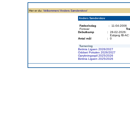
Forside
Klubben
Historie
Truppen
Resultatbørs
Database
Målsc
Her er du:
Velkommen/
Anders Sønderskov/
Anders Sønderskov
Fødselsdag
:
11-04-2006
Forsvar
Trø
Debutkamp
:
28-02-2026:
Esbjerg fB-AC
Antal mål
:
0
Turnering
Betinia Ligaen 2026/2027
Oddset Pokalen 2026/2027
Oprykningsspil 2025/2026
Betinia Ligaen 2025/2026