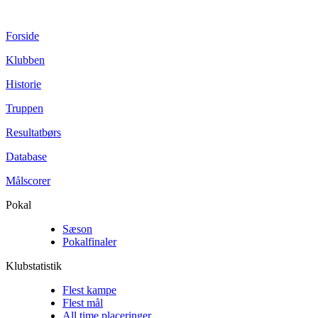
Forside
Klubben
Historie
Truppen
Resultatbørs
Database
Målscorer
Pokal
Sæson
Pokalfinaler
Klubstatistik
Flest kampe
Flest mål
All time placeringer