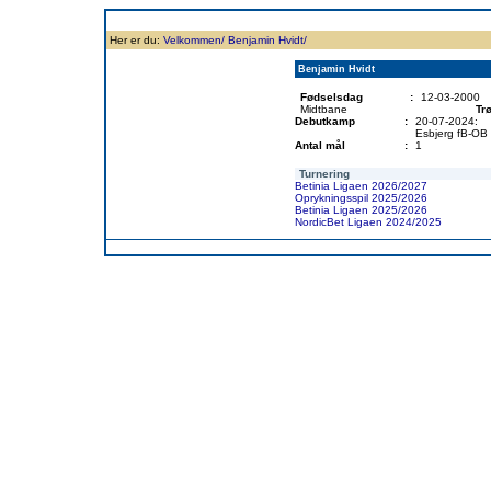
Forside
Klubben
Historie
Truppen
Resultatbørs
Database
Målsc
Her er du:
Velkommen/
Benjamin Hvidt/
Benjamin Hvidt
Fødselsdag
:
12-03-2000
Midtbane
Trø
Debutkamp
:
20-07-2024:
Esbjerg fB-OB
Antal mål
:
1
Turnering
Betinia Ligaen 2026/2027
Oprykningsspil 2025/2026
Betinia Ligaen 2025/2026
NordicBet Ligaen 2024/2025