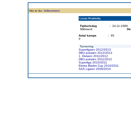
Forside
Klubben
Historie
Truppen
Resultatbørs
Database
Målsc
Her er du:
Velkommen/
Lucas Hradecky
Fødselsdag
:
24-11-1989
Målmand
De
Antal kampe
:
85
0
Turnering
Superligaen 2012/2013
DBU pokalen 2012/2013
1. Division 2011/2012
DBU pokalen 2011/2012
Superliga 2010/2011
Ekstra Bladet Cup 2010/2011
SAS Ligaen 2009/2010