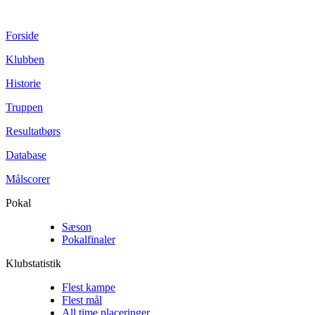
Forside
Klubben
Historie
Truppen
Resultatbørs
Database
Målscorer
Pokal
Sæson
Pokalfinaler
Klubstatistik
Flest kampe
Flest mål
All time placeringer