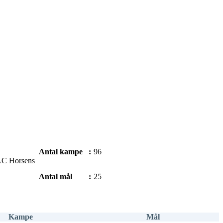
Antal kampe
:
96
AC Horsens
Antal mål
:
25
Kampe
Mål