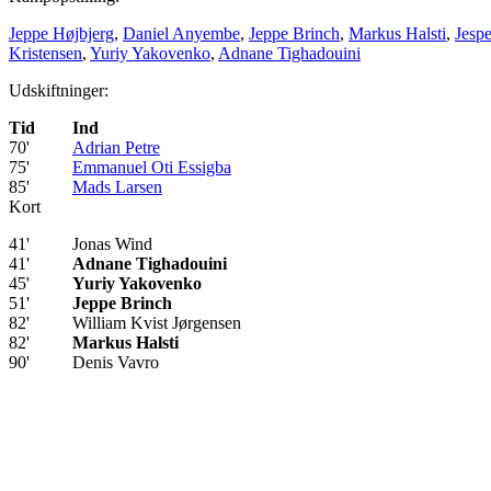
Jeppe Højbjerg
,
Daniel Anyembe
,
Jeppe Brinch
,
Markus Halsti
,
Jesp
Kristensen
,
Yuriy Yakovenko
,
Adnane Tighadouini
Udskiftninger:
Tid
Ind
70'
Adrian Petre
75'
Emmanuel Oti Essigba
85'
Mads Larsen
Kort
41'
Jonas Wind
41'
Adnane Tighadouini
45'
Yuriy Yakovenko
51'
Jeppe Brinch
82'
William Kvist Jørgensen
82'
Markus Halsti
90'
Denis Vavro