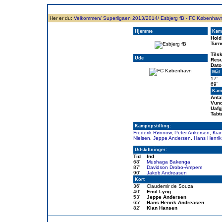
Forside
Klubben
Historie
Truppen
Resultatbørs
Database
Målsc
Her er du:
Velkommen/
Superligaen 2013/2014/
Esbjerg fB - FC Københav
Hjemme
Kam
Hold
Turn
Tils
Ude
Resu
Dato
Mål
17'
69'
Kamp
Anta
Vund
Uafg
Tabt
Kampopstilling:
Frederik Rønnow
,
Peter Ankersen
,
Kia
Nielsen
,
Jeppe Andersen
,
Hans Henri
Udskiftninger:
Tid
Ind
68'
Mushaga Bakenga
87'
Davidson Drobo-Ampem
90'
Jakob Andreasen
Kort
36'
Claudemir de Souza
40'
Emil Lyng
53'
Jeppe Andersen
65'
Hans Henrik Andreasen
82'
Kian Hansen