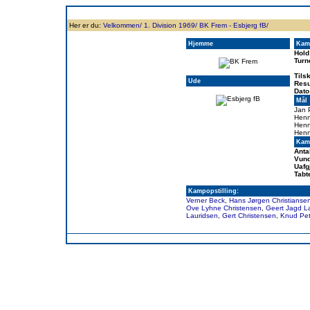
Forside
Klubben
Historie
Truppen
Resultatbørs
Database
Målsc
Her er du:
Velkommen/
1. Division 1969/
BK Frem - Esbjerg fB/
Hjemme
Kam
Hold
Turn
Tils
Ude
Resu
Dato
Mål
Jan 
Henn
Henn
Henn
Kamp
Anta
Vund
Uafg
Tabt
Kampopstilling:
Verner Beck
,
Hans Jørgen Christianse
Ove Lyhne Christensen
,
Geert Jagd La
Lauridsen
,
Gert Christensen
,
Knud Pe