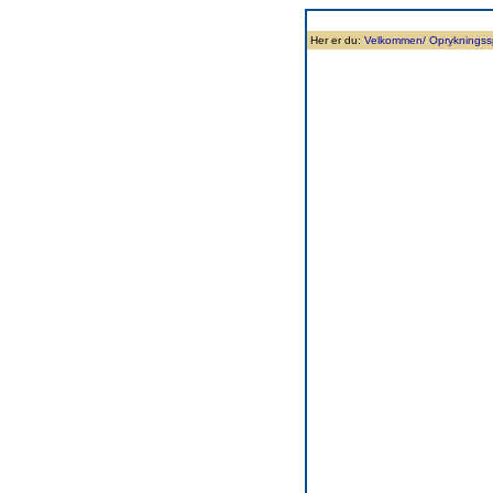
Forside
Klubben
Historie
Tru
Her er du:
Velkommen/
Oprykningss