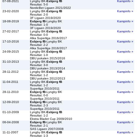
07-08-2021
Lyngby BK-
Esbjerg fB
Kampinfo »
Resultat: 5-0
NordicBet Ligaen 2021/2022
23-02-2020
Lyngby BK-
Esbjerg fB
Kampinfo »
Resultat: 2-0
3F Ligaen 2019/2020
18-08-2019
Esbjerg fB
-Lyngby BK
Kampinfo »
Resultat: 1-0
3F Ligaen 2019/2020
27-02-2017
Lyngby BK-
Esbjerg fB
Kampinfo »
Resultat: 0-0
Alka Superliga 2016/2017
17-10-2016
Esbjerg fB
-Lyngby BK
Kampinfo »
Resultat: 2-2
Alka Superliga 2016/2017
24-09-2015
Lyngby BK-
Esbjerg fB
Kampinfo »
Resultat: 1-0
DBU pokalen 2015/2016
31-10-2013
Lyngby BK-
Esbjerg fB
Kampinfo »
Resultat: 3-0
DBU pokalen 2013/2014
28-11-2012
Lyngby BK-
Esbjerg fB
Kampinfo »
Resultat: 1-2
DBU pokalen 2012/2013
11-04-2011
Lyngby BK-
Esbjerg fB
Kampinfo »
Resultat: 1-2
Superliga 2010/2011
28-11-2010
Esbjerg fB
-Lyngby BK
Kampinfo »
Resultat: 0-0
Superliga 2010/2011
12-09-2010
Esbjerg fB
-Lyngby BK
Kampinfo »
Resultat: 2-3
Superliga 2010/2011
01-10-2009
Lyngby BK-
Esbjerg fB
Kampinfo »
Resultat: 1-2
Ekstra Bladet Cup 2009/2010
06-04-2008
Esbjerg fB
-Lyngby BK
Kampinfo »
Resultat: 2-1
SAS Ligaen 2007/2008
11-11-2007
Lyngby BK-
Esbjerg fB
Kampinfo »
Resultat: 1-3