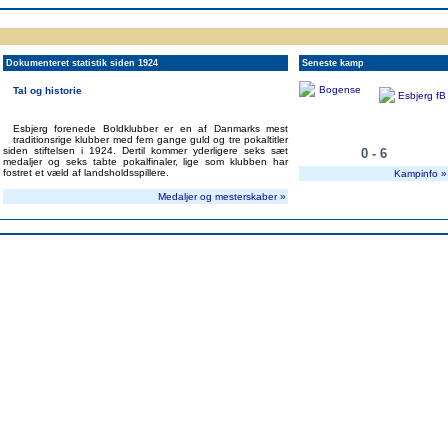
ppen
Resultatbørs
Database
Målscorer
Pokal
Klubstatistik
Europa
A-landsholdet
Å
Dokumenteret statistik siden 1924
Seneste kamp
Tal og historie
Esbjerg forenede Boldklubber er en af Danmarks mest
traditionsrige klubber med fem gange guld og tre pokaltitler
siden stiftelsen i 1924. Dertil kommer yderligere seks sæt
0 - 6
medaljer og seks tabte pokalfinaler, lige som klubben har
fostret et væld af landsholdsspillere.
Kampinfo »
Medaljer og mesterskaber »